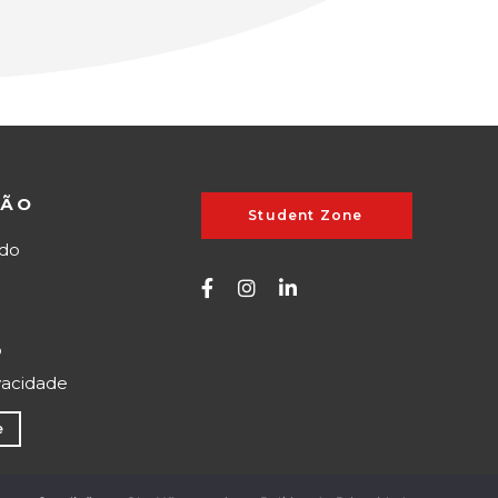
ÇÃO
Student Zone
do
o
ivacidade
e