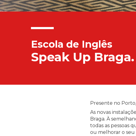
Escola de Inglês
Speak Up Braga.
Presente no Porto,
As novas instalaçõ
Braga. À semelhanç
todas as pessoas q
ou melhorar o seu 