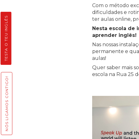
Com o método exclu
dificuldades e rot
TESTA O TEU INGLÊS
ter aulas online, p
Nesta escola de 
aprender inglês!
Nas nossas instala
permanente e quali
aulas!
Quer saber mais so
escola na Rua 25 de
NÓS LIGAMOS CONTIGO!